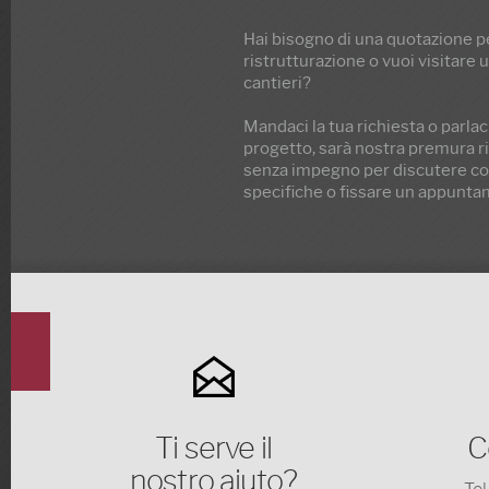
Hai bisogno di una quotazione p
ristrutturazione o vuoi visitare 
cantieri?
Mandaci la tua richiesta o parlac
progetto, sarà nostra premura ri
senza impegno per discutere con
specifiche o fissare un appunta
Ti serve il
C
nostro aiuto?