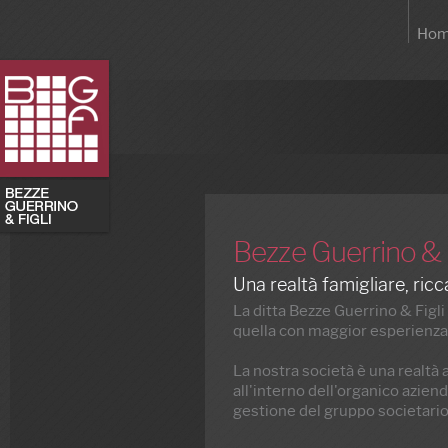
Ho
Bezze Guerrino & F
Una realtà famigliare, ricc
La ditta Bezze Guerrino & Figli s
quella con maggior esperienza, 
La nostra società è una realtà 
all'interno dell'organico aziend
gestione del gruppo societario