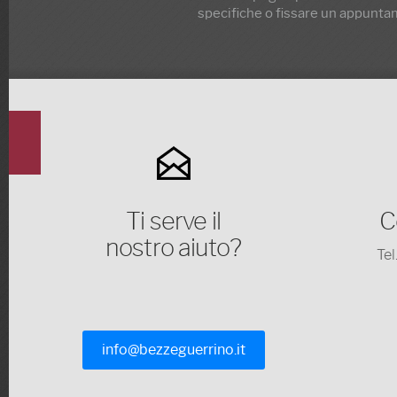
specifiche o fissare un appunta
Ti serve il
C
nostro aiuto?
Te
info@bezzeguerrino.it